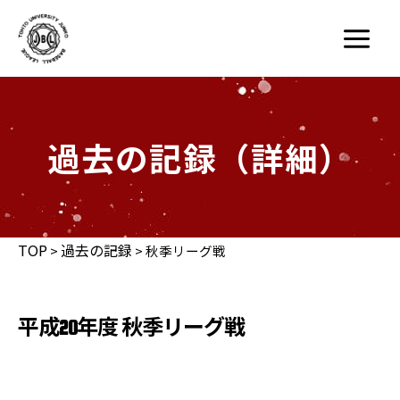
内
容
Main
を
Menu
ス
キ
ッ
過去の記録（詳細）
プ
TOP
過去の記録
>
>
秋季リーグ戦
平成20年度 秋季リーグ戦