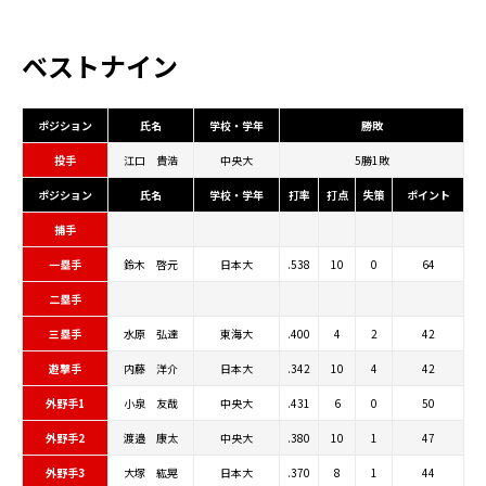
ベストナイン
ポジション
氏名
学校・学年
勝敗
投手
江口 貴浩
中央大
5勝1敗
ポジション
氏名
学校・学年
打率
打点
失策
ポイント
捕手
一塁手
鈴木 啓元
日本大
.538
10
0
64
二塁手
三塁手
水原 弘達
東海大
.400
4
2
42
遊撃手
内藤 洋介
日本大
.342
10
4
42
外野手1
小泉 友哉
中央大
.431
6
0
50
外野手2
渡邉 康太
中央大
.380
10
1
47
外野手3
大塚 紘晃
日本大
.370
8
1
44