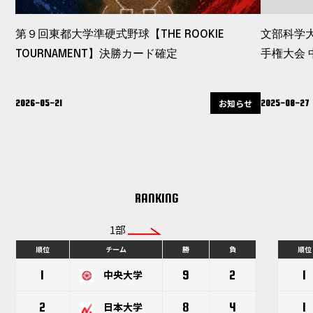
第９回東都大学準硬式野球【THE ROOKIE
文部科学大
TOURNAMENT】決勝カード確定
手権大会
お知らせ
2026-05-21
2025-08-27
RANKING
1部
順位
チーム
勝
負
順位
1
中央大学
9
2
1
2
日本大学
8
4
1