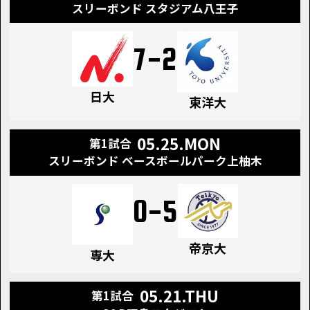
スリーボンド スタジアム八王子
7
-
2
日大
東洋大
05.25.MON
第1試合
スリーボンド ベースボールパーク上柚木
0
-
5
帝京大
専大
05.21.THU
第1試合