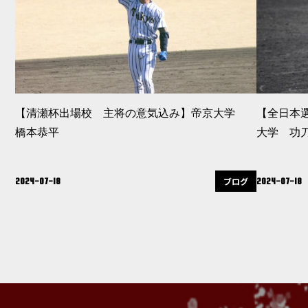
【清瀬杯出場校 主将の意気込み】帝京大学
【全日本
橋本恭平
大学 功
ブログ
2024-07-18
2024-07-18