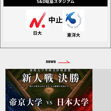
S&D昭島スタジアム
中止
日大
東洋大
news