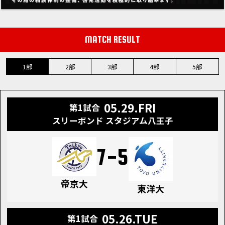
MATCH RESULT
1部
2部
3部
4部
5部
05.29.FRI
第1試合
スリーボンド スタジアム八王子
7
-
5
帝京大
東洋大
05.26.TUE
第1試合