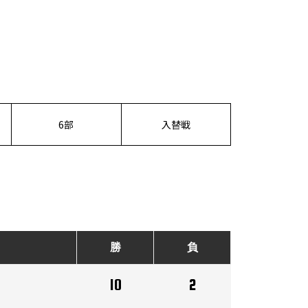
6部
入替戦
勝
負
10
2