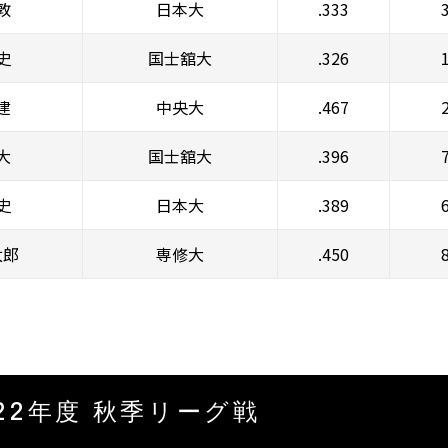
敦
日本大
.333
史
国士舘大
.326
建
中央大
.467
大
国士舘大
.396
史
日本大
.389
太郎
専修大
.450
22年度 秋季リーグ戦