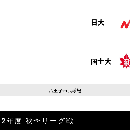
日大
国士大
八王子市民球場
22年度 秋季リーグ戦