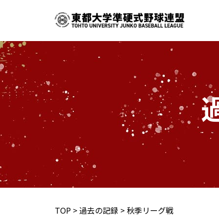
内
容
を
ス
キ
ッ
プ
TOP
>
過去の記録
>
秋季リーグ戦