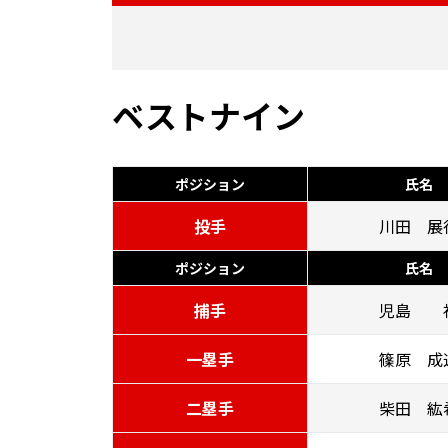
ベストナイン
ポジション
氏名
投手
川田 展
ポジション
氏名
捕手
児島 
一塁手
篠原 成
二塁手
柴田 紘