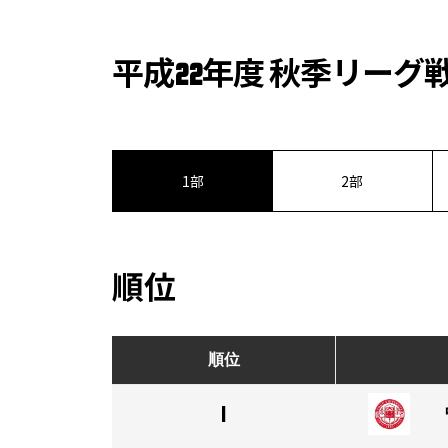
平成22年度 秋季リーグ
1部
2部
順位
順位
1