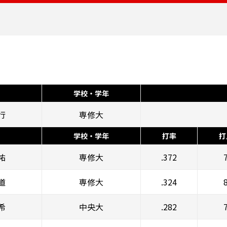
学校・学年
行
専修大
学校・学年
打率
打
祐
専修大
.372
道
専修大
.324
希
中央大
.282