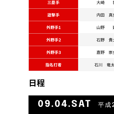
三塁手
大崎 
遊撃手
内田 真
外野手1
山野 
外野手2
石野 貴
外野手3
嘉野 崇
指名打者
石川 竜
日程
09.04.SAT
平成