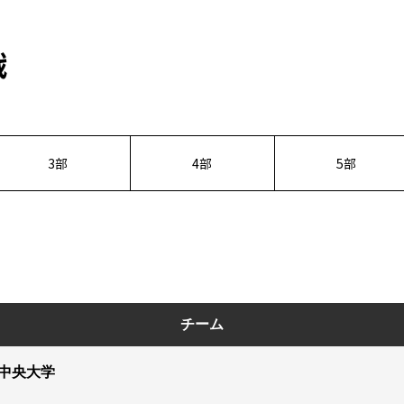
戦
3部
4部
5部
チーム
中央大学