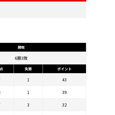
勝敗
6勝3敗
点
失策
ポイント
7
1
43
8
1
39
7
3
32