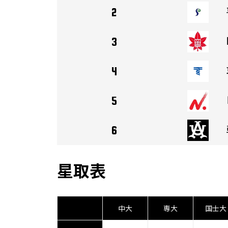
2
3
4
5
6
星取表
中大
専大
国士大