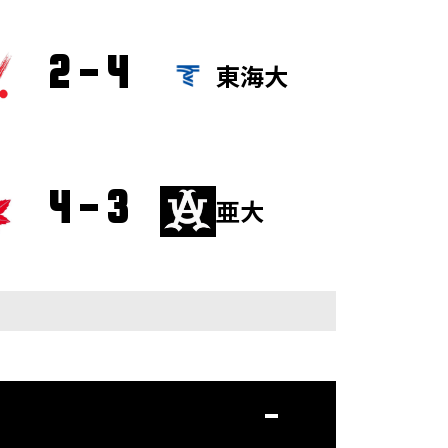
2
-
4
東海大
4
-
3
亜大