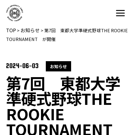
内
容
Main
を
Menu
TOP
お知らせ
ス
>
>
第7回 東都大学準硬式野球THE ROOKIE
キ
TOURNAMENT が開催
ッ
プ
2024-06-03
お知らせ
第7回 東都大学
準硬式野球THE
ROOKIE
TOURNAMENT