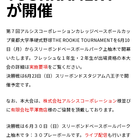
が開催
第７回アルシスコーポレーションカレッジベースボールカッ
プ東都大学準硬式野球THE ROOKIE TOURNAMENTを6月10
日（月）からスリーボンドベースボールパーク上柚木で開幕
いたします。フレッシュな１年生・２年生が出場資格の本大
会の詳細は
実施要項
をご覧ください。
決勝戦は6月23日（日）スリーボンドスタジアム八王子で開
催予定です。
なお、本大会は、
株式会社アルシスコーポレーション
様並び
に
有限会社平澤商店
様のご協賛を頂戴しております。
決勝戦は６月３０日（日）スリーボンドベースボールパーク
上柚木で９：３０プレーボールです。
ライブ配信
も行います