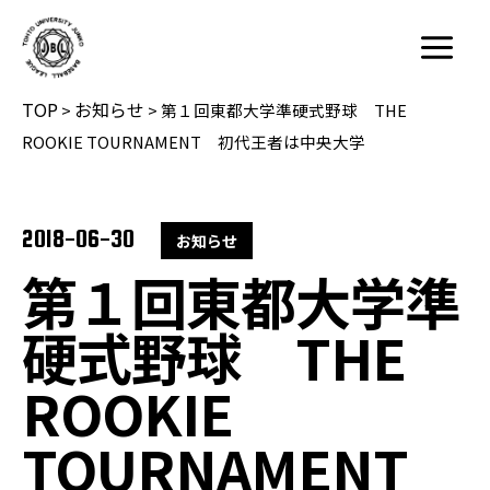
内
容
Main
を
Menu
TOP
お知らせ
ス
>
>
第１回東都大学準硬式野球 THE
キ
ROOKIE TOURNAMENT 初代王者は中央大学
ッ
プ
2018-06-30
お知らせ
第１回東都大学準
硬式野球 THE
ROOKIE
TOURNAMENT