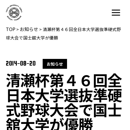
内
容
Main
を
Menu
TOP
お知らせ
ス
>
>
清瀬杯第４６回全日本大学選抜準硬式野
キ
球大会で国士舘大学が優勝
ッ
プ
2014-08-20
お知らせ
清瀬杯第４６回全
日本大学選抜準硬
式野球大会で国士
舘大学が優勝