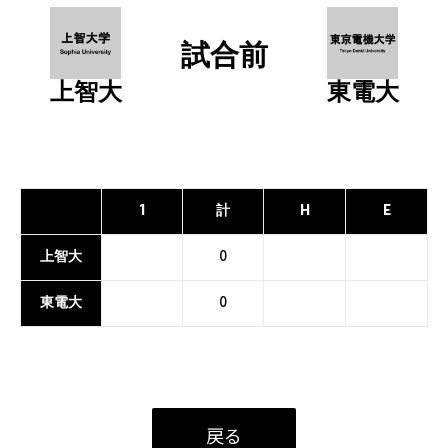
試合前
上智大
東電大
1
計
H
E
上智大
0
東電大
0
戻る