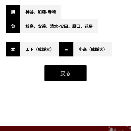
勝
神谷、加藤-寺崎
負
鮫島、安達、清水-安田、原口、花房
本
山下（成蹊大）
三
小高（成蹊大）
戻る