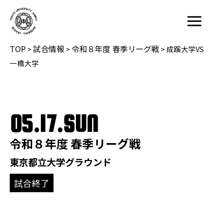
内
容
Main
を
Menu
TOP
試合情報
令和８年度 春季リーグ戦
ス
>
>
>
成蹊大学VS
キ
一橋大学
ッ
プ
05.17.SUN
令和８年度 春季リーグ戦
東京都立大学グラウンド
試合終了