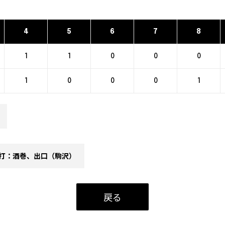
4
5
6
7
8
1
1
0
0
0
1
0
0
0
1
打：酒巻、出口（駒沢）
戻る