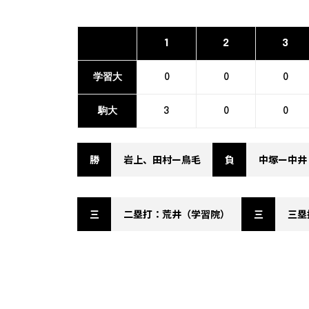
1
2
3
学習大
0
0
0
駒大
3
0
0
勝
岩上、田村ー鳥毛
負
中塚ー中井
三
二塁打：荒井（学習院）
三
三塁