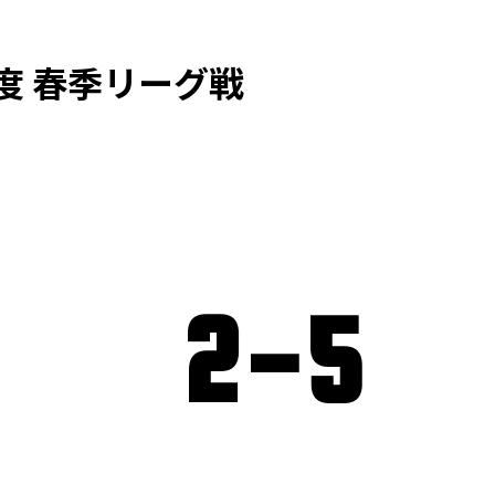
度 春季リーグ戦
2
-
5