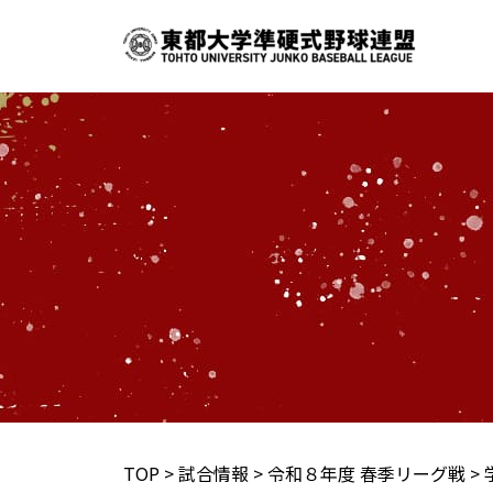
内
容
を
ス
キ
ッ
プ
TOP
>
試合情報
>
令和８年度 春季リーグ戦
>