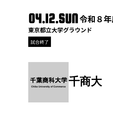
04.12.SUN
令和８年
東京都立大学グラウンド
試合終了
千商大