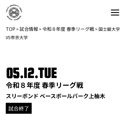
内
容
Main
を
Menu
TOP
試合情報
令和８年度 春季リーグ戦
ス
>
>
>
国士舘大学
キ
VS帝京大学
ッ
プ
05.12.TUE
令和８年度 春季リーグ戦
スリーボンド ベースボールパーク上柚木
試合終了