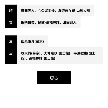
勝
廣田爽人、今久留主倭、渡辺惹々紀-山形大翔
負
田崎快俊、樋熊-高橋春輝、澤田遥人
三
飯泉康介(帝京)
三
牧大誠(帝京)、大仲竜玖(国士館)、平澤徹也(国士
館)、高橋春輝(国士館)
戻る