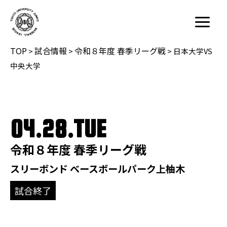
内
容
Main
を
Menu
TOP
試合情報
令和８年度 春季リーグ戦
ス
>
>
>
日本大学VS
キ
中央大学
ッ
プ
04.28.TUE
令和８年度 春季リーグ戦
スリーボンド ベースボールパーク上柚木
試合終了