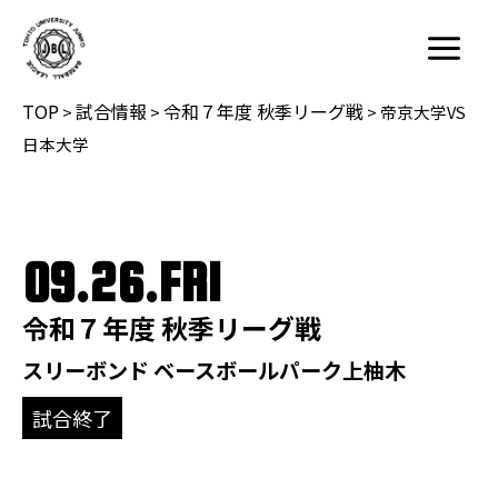
内
容
Main
を
Menu
TOP
試合情報
令和７年度 秋季リーグ戦
ス
>
>
>
帝京大学VS
キ
日本大学
ッ
プ
09.26.FRI
令和７年度 秋季リーグ戦
スリーボンド ベースボールパーク上柚木
試合終了