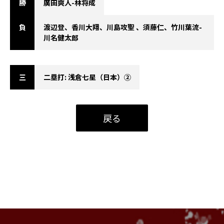
勝
廣田爽人-林将成
負
渡辺登、香川大翔、川島攻聖 、須藤仁、竹川葉流-
川名健太郎
三
二塁打: 浅倉七星（日本）②
戻る