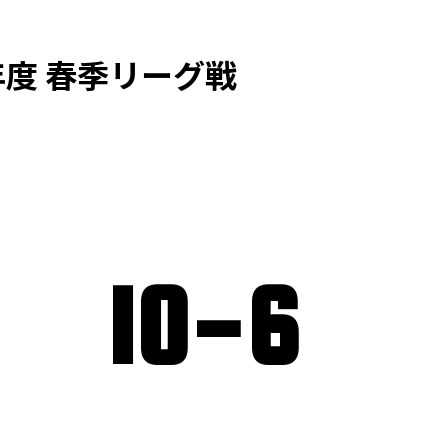
度 春季リーグ戦
10
-
6