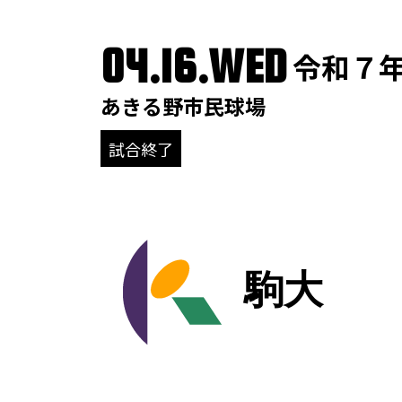
04.16.WED
令和７年
あきる野市民球場
試合終了
駒大