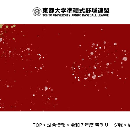
内
容
を
ス
キ
ッ
プ
TOP
>
試合情報
>
令和７年度 春季リーグ戦
>