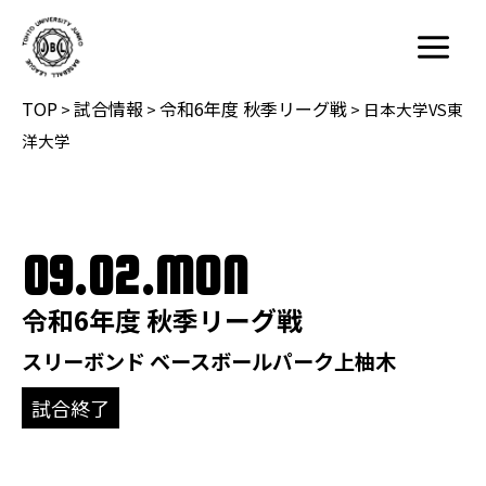
内
容
Main
を
Menu
TOP
試合情報
令和6年度 秋季リーグ戦
ス
>
>
>
日本大学VS東
キ
洋大学
ッ
プ
09.02.MON
令和6年度 秋季リーグ戦
スリーボンド ベースボールパーク上柚木
試合終了