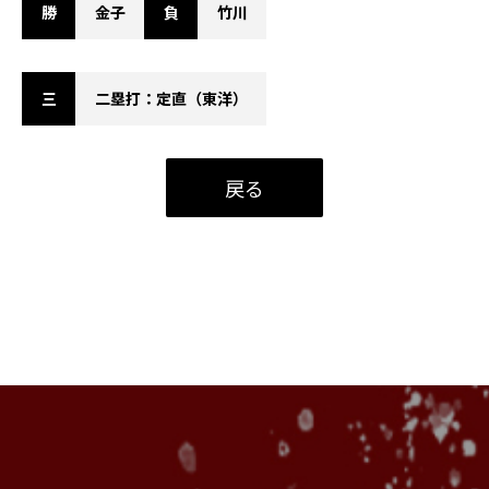
勝
金子
負
竹川
三
二塁打：定直（東洋）
戻る