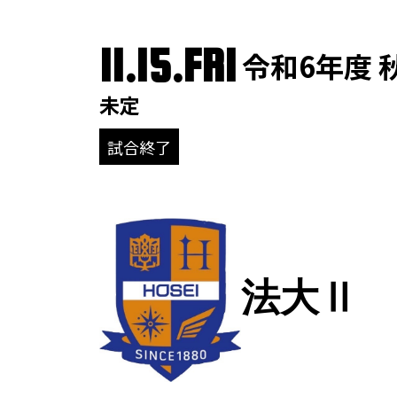
11.15.FRI
令和6年度 
未定
試合終了
法大Ⅱ