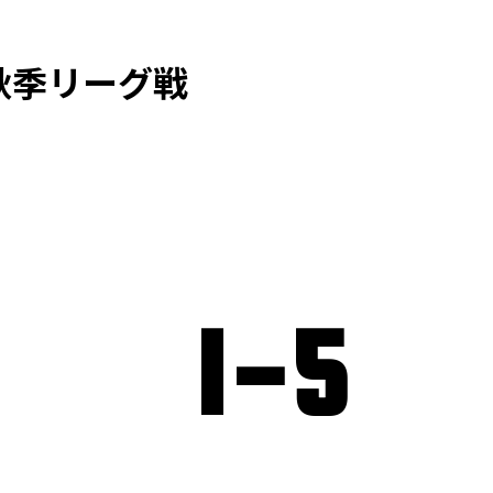
秋季リーグ戦
1
-
5