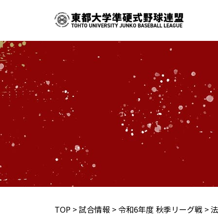
内
容
を
ス
キ
ッ
プ
TOP
>
試合情報
>
令和6年度 秋季リーグ戦
>
法