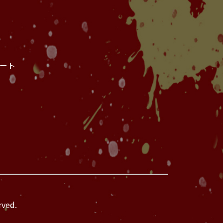
ート
rved.