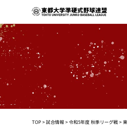
内
容
を
ス
キ
ッ
プ
TOP
>
試合情報
>
令和5年度 秋季リーグ戦
>
東