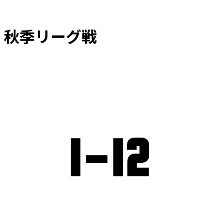
 秋季リーグ戦
1
-
12