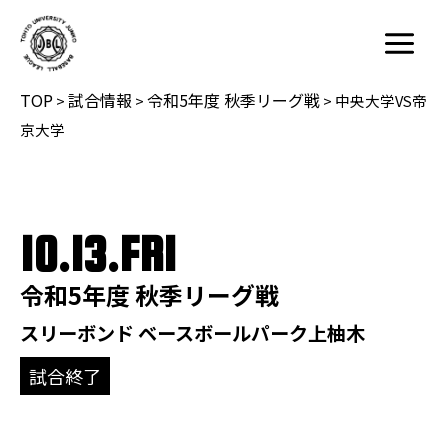
内
容
Main
を
Menu
TOP
試合情報
令和5年度 秋季リーグ戦
ス
>
>
>
中央大学VS帝
キ
京大学
ッ
プ
10.13.FRI
令和5年度 秋季リーグ戦
スリーボンド ベースボールパーク上柚木
試合終了