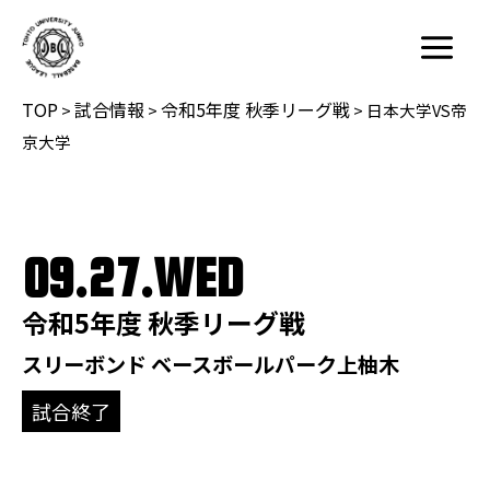
内
容
Main
を
Menu
TOP
試合情報
令和5年度 秋季リーグ戦
ス
>
>
>
日本大学VS帝
キ
京大学
ッ
プ
09.27.WED
令和5年度 秋季リーグ戦
スリーボンド ベースボールパーク上柚木
試合終了