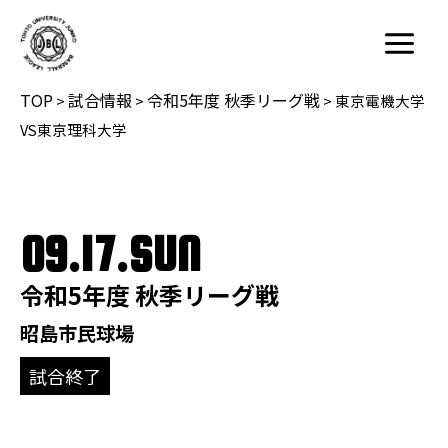
内
容
Main
を
Menu
TOP
試合情報
令和5年度 秋季リーグ戦
ス
>
>
>
東京電機大学
キ
VS東京理科大学
ッ
プ
09.17.SUN
令和5年度 秋季リーグ戦
昭島市民球場
試合終了