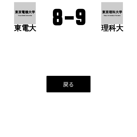
8
-
9
東電大
理科大
戻る