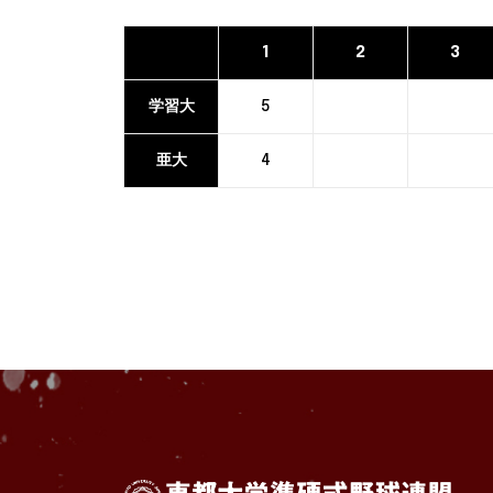
1
2
3
学習大
5
亜大
4