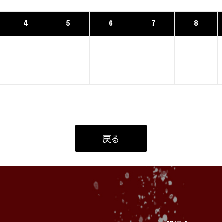
4
5
6
7
8
戻る