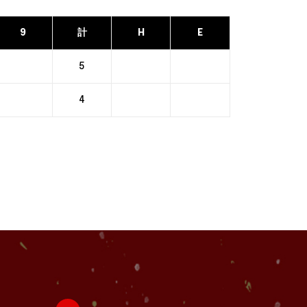
9
計
H
E
5
4