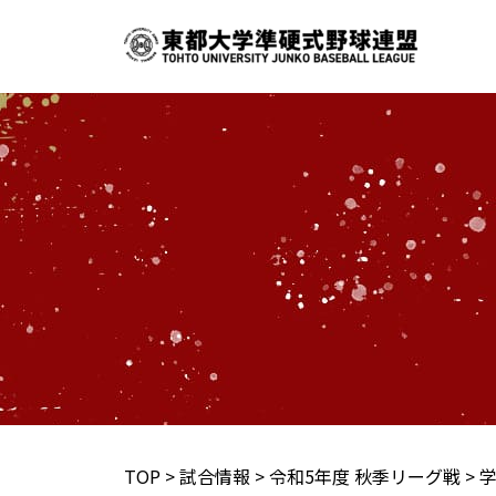
内
容
を
ス
キ
ッ
プ
TOP
>
試合情報
>
令和5年度 秋季リーグ戦
>
学