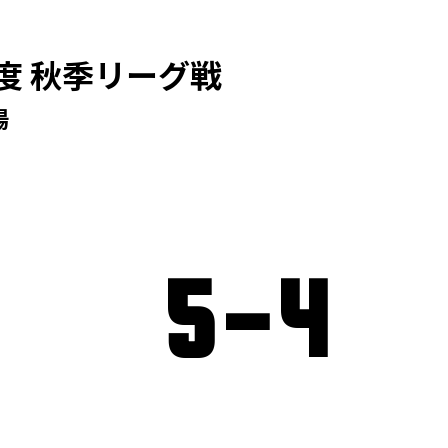
度 秋季リーグ戦
場
5
-
4