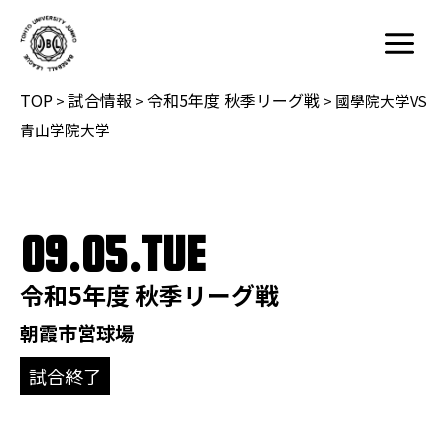
内
容
Main
を
Menu
TOP
試合情報
令和5年度 秋季リーグ戦
ス
>
>
>
國學院大学VS
キ
青山学院大学
ッ
プ
09.05.TUE
令和5年度 秋季リーグ戦
朝霞市営球場
試合終了