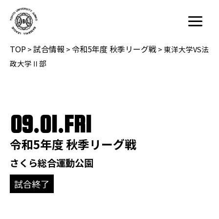
内
容
Main
を
Menu
TOP
試合情報
令和5年度 秋季リーグ戦
ス
>
>
>
東洋大学VS法
キ
政大学Ⅱ部
ッ
プ
09.01.FRI
令和5年度 秋季リーグ戦
さくら総合運動公園
試合終了