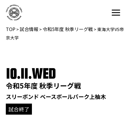
内
容
Main
を
Menu
TOP
試合情報
令和5年度 秋季リーグ戦
ス
>
>
>
東海大学VS帝
キ
京大学
ッ
プ
10.11.WED
令和5年度 秋季リーグ戦
スリーボンド ベースボールパーク上柚木
試合終了