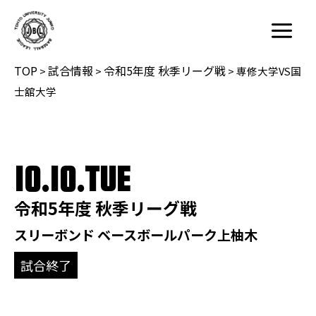
内
容
Main
を
Menu
TOP
試合情報
令和5年度 秋季リーグ戦
ス
>
>
>
専修大学VS国
キ
士舘大学
ッ
プ
10.10.TUE
令和5年度 秋季リーグ戦
スリーボンド ベースボールパーク上柚木
試合終了