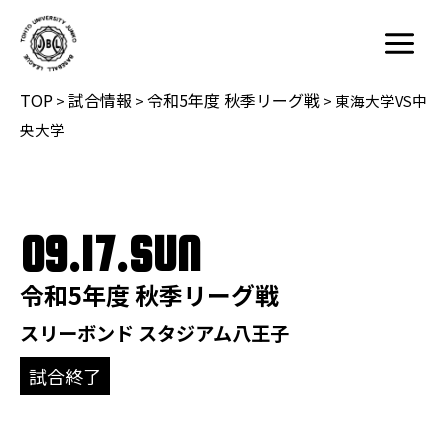
内
容
Main
を
Menu
TOP
試合情報
令和5年度 秋季リーグ戦
ス
>
>
>
東海大学VS中
キ
央大学
ッ
プ
09.17.SUN
令和5年度 秋季リーグ戦
スリーボンド スタジアム八王子
試合終了