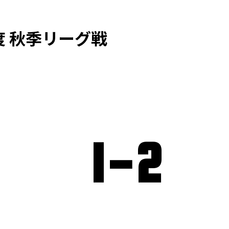
度 秋季リーグ戦
1
-
2