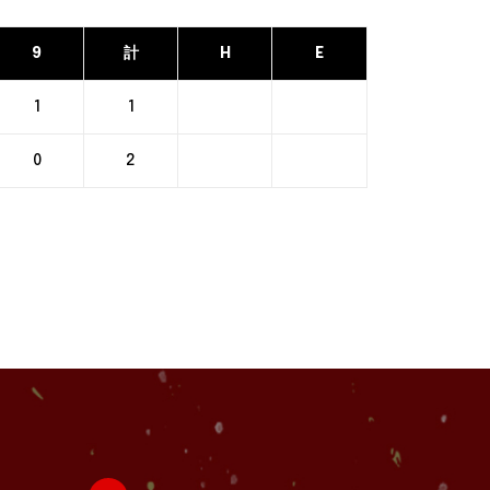
9
計
H
E
1
1
0
2