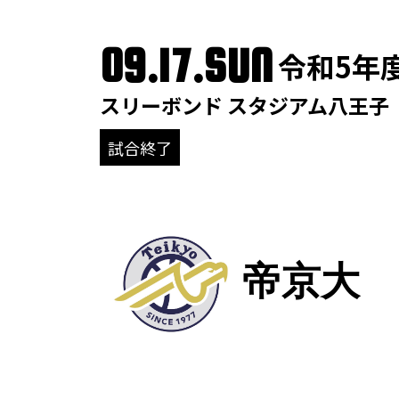
09.17.SUN
令和5年
スリーボンド スタジアム八王子
試合終了
帝京大