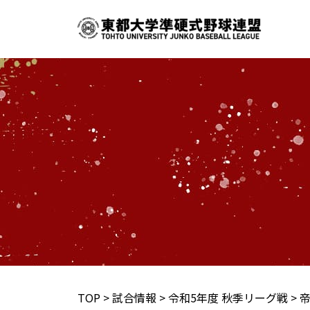
内
容
を
ス
キ
ッ
プ
TOP
>
試合情報
>
令和5年度 秋季リーグ戦
>
帝