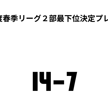
度春季リーグ２部最下位決定プ
14
-
7