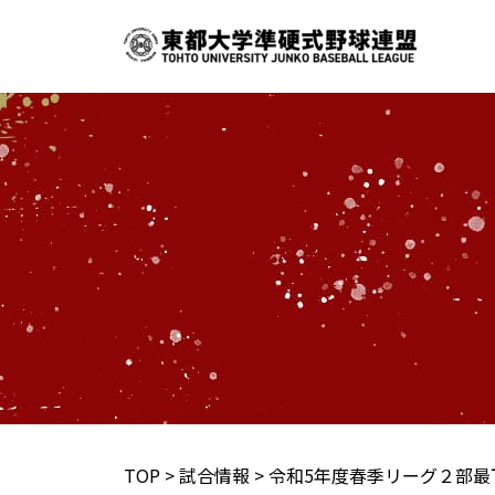
内
容
を
ス
キ
ッ
プ
TOP
>
試合情報
>
令和5年度春季リーグ２部最