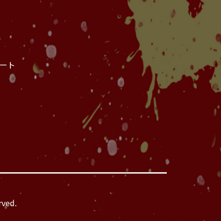
ート
rved.