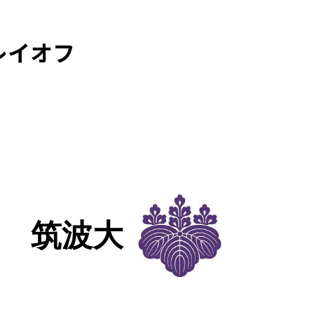
レイオフ
筑波大