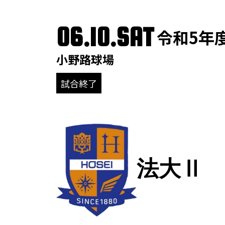
06.10.SAT
令和5年
小野路球場
試合終了
法大Ⅱ