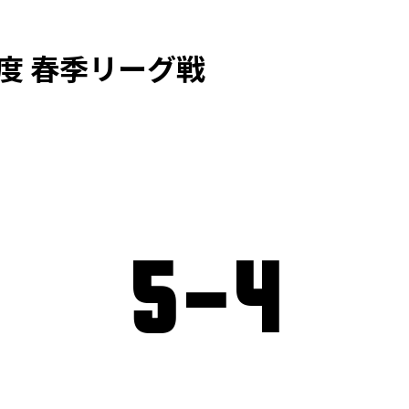
度 春季リーグ戦
5
-
4