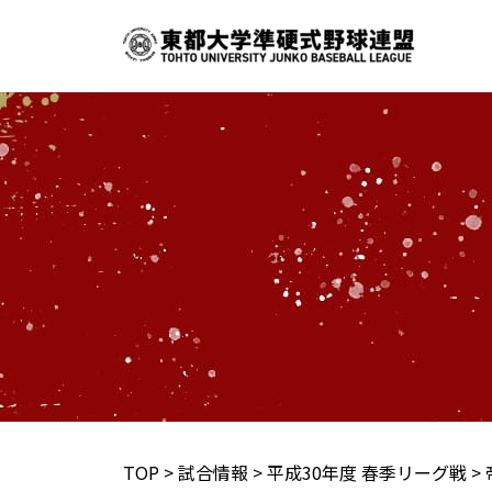
内
容
を
ス
キ
ッ
プ
TOP
>
試合情報
>
平成30年度 春季リーグ戦
>