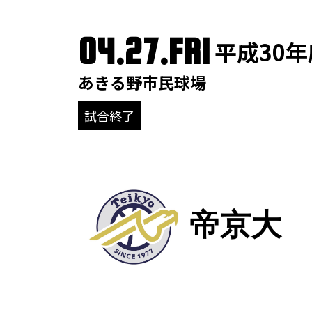
04.27.FRI
平成30年
あきる野市民球場
試合終了
帝京大