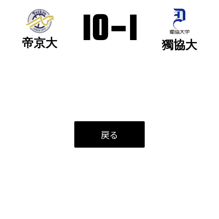
10
-
1
帝京大
獨協大
戻る