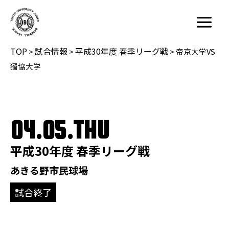
内
容
Main
を
Menu
TOP
試合情報
平成30年度 春季リーグ戦
ス
>
>
>
帝京大学VS
キ
獨協大学
ッ
プ
04.05.THU
平成30年度 春季リーグ戦
あきる野市民球場
試合終了