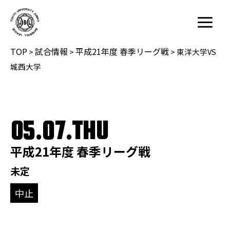
内
容
Main
を
Menu
TOP
試合情報
平成21年度 春季リーグ戦
ス
>
>
>
東洋大学VS
キ
城西大学
ッ
プ
05.07.THU
平成21年度 春季リーグ戦
未定
中止