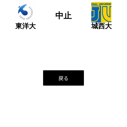
中止
東洋大
城西大
戻る