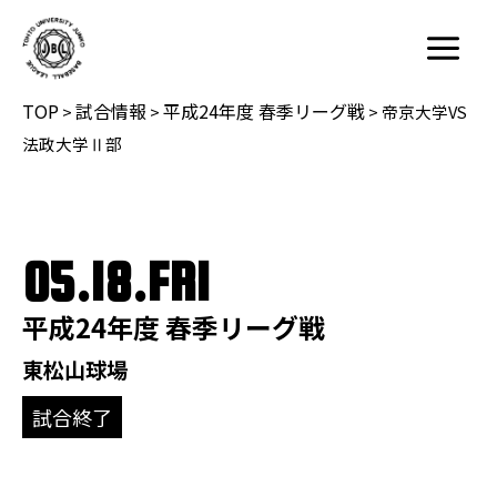
内
容
Main
を
Menu
TOP
試合情報
平成24年度 春季リーグ戦
ス
>
>
>
帝京大学VS
キ
法政大学Ⅱ部
ッ
プ
05.18.FRI
平成24年度 春季リーグ戦
東松山球場
試合終了