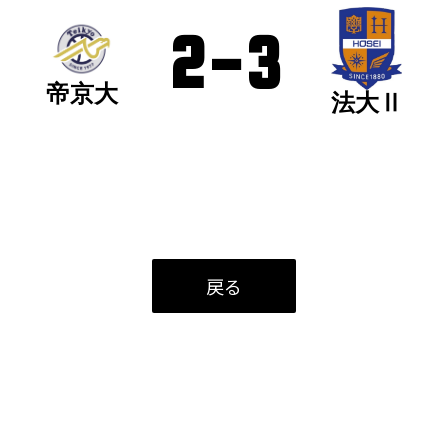
2
-
3
帝京大
法大Ⅱ
戻る