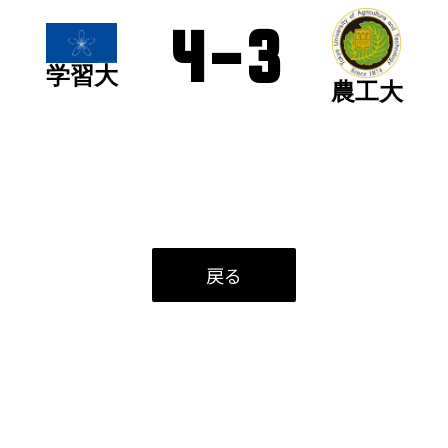
4
-
3
学習大
農工大
戻る