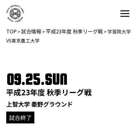
内
容
Main
を
Menu
TOP
試合情報
平成23年度 秋季リーグ戦
ス
>
>
>
学習院大学
キ
VS東京農工大学
ッ
プ
09.25.SUN
平成23年度 秋季リーグ戦
上智大学 秦野グラウンド
試合終了