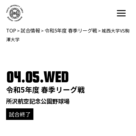
内
容
Main
を
Menu
TOP
試合情報
令和5年度 春季リーグ戦
ス
>
>
>
城西大学VS駒
キ
澤大学
ッ
プ
04.05.WED
令和5年度 春季リーグ戦
所沢航空記念公園野球場
試合終了