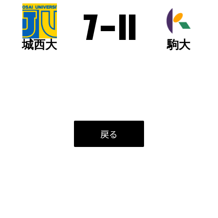
7
-
11
城西大
駒大
戻る